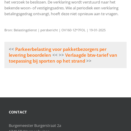
het verzoek te beslissen. De verklaring wordt verstuurd naar het
bekende woon- of vestigingsadres. Wie al periodiek een verklaring
betalingsgedrag ontvangt, hoeft deze niet opnieuw aan te vragen.
Bron: Belastingdienst | persbericht | OV160-1Z*7FOL | 19-01-2025
Bericht
Parkeerbelasting voor pakketbezorgers per
navigatie
levering beoordelen
Verlaagde btw-tarief van
toepassing bij sporten op het strand
CONTACT
Burgemeester Burgerstraat 2a