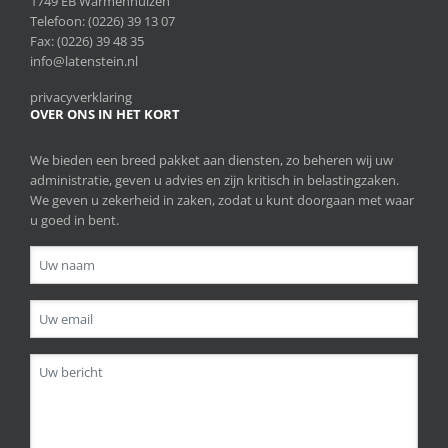
1749 EB Warmenhuizen
Telefoon:
(0226) 39 13 07
Fax: (0226) 39 48 35
info@latenstein.nl
privacyverklaring
OVER ONS IN HET KORT
We bieden een breed pakket aan diensten, zo beheren wij uw
administratie, geven u advies en zijn kritisch in belastingzaken.
We geven u zekerheid in zaken, zodat u kunt doorgaan met waar
u goed in bent.