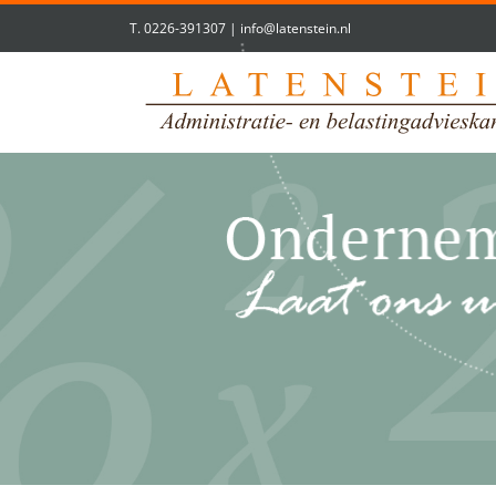
T.
0226-391307
|
info@latenstein.nl