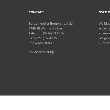
CONTACT
OVER O
Burgemeester Burgerstraat 2a
We bied
1749 EB Warmenhuizen
zo behe
Telefoon:
(0226) 39 13 07
advies e
Fax: (0226) 39 48 35
We geve
info@latenstein.nl
kunt do
privacyverklaring