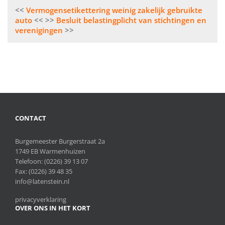
Bericht
Vermogensetikettering weinig zakelijk gebruikte
navigatie
auto
Besluit belastingplicht van stichtingen en
verenigingen
CONTACT
Burgemeester Burgerstraat 2a
1749 EB Warmenhuizen
Telefoon:
(0226) 39 13 07
Fax: (0226) 39 48 35
info@latenstein.nl
privacyverklaring
OVER ONS IN HET KORT